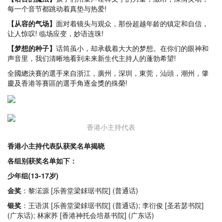
每一个音节都跳动着真垫与热爱!
【从容的气场】
面对着镜头与观众，那份超越年龄的镇定和自信，
让人惊叹! 临场应变，妙语连珠!
【梦想的种子】
话筒虽小，却承载着大大的梦想。在你们的眼神和
声音里，我们清晰地看到未来新生代主持人的蓬勃希望!
全國總決賽的選手來自浙江，廣州，深圳，東莞，汕頭，潮州，肇
慶及香港等賽區的選手角逐金獎的殊榮!
香港小主持代表
香港小主持代表队获奖名单揭晓
各组别获奖名单如下：
少年组(13-17岁)
金奖
：黎渃源 [乐善堂梁銶琚书院] (普通话)
银奖
：王语淇 [乐善堂梁銶琚书院] (普通话); 李衍俊 [圣若瑟书院]
(广东话); 林家荞 [香港神托会培基书院] (广东话)