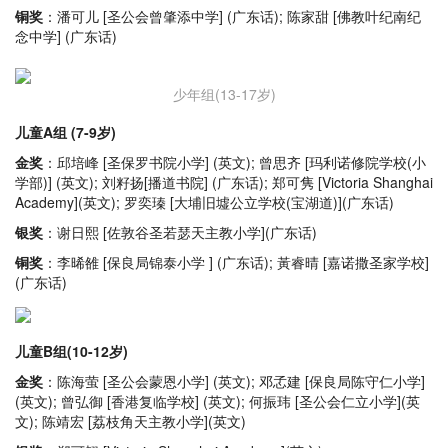
铜奖
：潘可儿 [圣公会曾肇添中学] (广东话); 陈家甜 [佛教叶纪南纪
念中学] (广东话)
少年组(13-17岁)
儿童A组 (7-9岁)
金奖
：邱培峰 [圣保罗书院小学] (英文); 曾思齐 [玛利诺修院学校(小
学部)] (英文); 刘籽扬[播道书院] (广东话); 郑可隽 [Victoria Shanghai
Academy](英文); 罗奕瑧 [大埔旧墟公立学校(宝湖道)](广东话)
银奖
：谢日熙 [佐敦谷圣若瑟天主教小学](广东话)
铜奖
：李晞雒 [保良局锦泰小学 ] (广东话); 黃睿晴 [嘉诺撒圣家学校]
(广东话)
儿童B组(10-12岁)
金奖
：陈海萤 [圣公会蒙恩小学] (英文); 邓孞建 [保良局陈守仁小学]
(英文); 曾弘御 [香港复临学校] (英文); 何振玮 [圣公会仁立小学](英
文); 陈靖宏 [荔枝角天主教小学](英文)