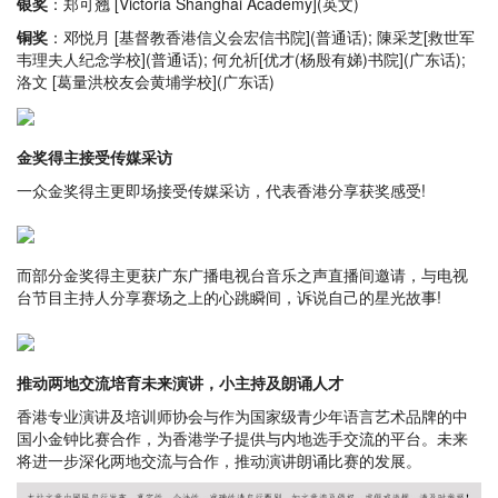
银奖
：郑可翘 [Victoria Shanghai Academy](英文)
铜奖
：邓悦月 [基督教香港信义会宏信书院](普通话); 陳采芝[救世军
韦理夫人纪念学校](普通话); 何允祈[优才(杨殷有娣)书院](广东话);
洛文 [葛量洪校友会黄埔学校](广东话)
金奖得主接受传媒采访
一众金奖得主更即场接受传媒采访，代表香港分享获奖感受!
而部分金奖得主更获广东广播电视台音乐之声直播间邀请，与电视
台节目主持人分享赛场之上的心跳瞬间，诉说自己的星光故事!
推动两地交流培育未来演讲，小主持及朗诵人才
香港专业演讲及培训师协会与作为国家级青少年语言艺术品牌的中
国小金钟比赛合作，为香港学子提供与内地选手交流的平台。未来
将进一步深化两地交流与合作，推动演讲朗诵比赛的发展。