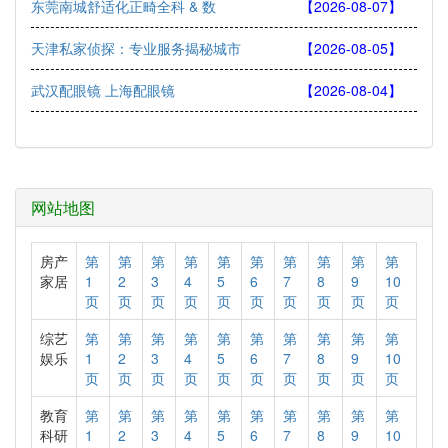
东莞南城舒适化正畸全科 & 数
【2026-08-07】
天津私家侦探：专业服务揭秘城市
【2026-08-05】
武汉配眼镜 上海配眼镜
【2026-08-04】
网站地图
房产
第
第
第
第
第
第
第
第
第
第
家居
1
2
3
4
5
6
7
8
9
10
页
页
页
页
页
页
页
页
页
页
综艺
第
第
第
第
第
第
第
第
第
第
娱乐
1
2
3
4
5
6
7
8
9
10
页
页
页
页
页
页
页
页
页
页
教育
第
第
第
第
第
第
第
第
第
第
科研
1
2
3
4
5
6
7
8
9
10