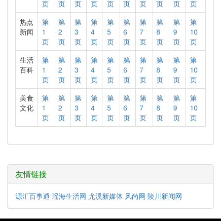
页
页
页
页
页
页
页
页
页
页
热点
第
第
第
第
第
第
第
第
第
第
新闻
1
2
3
4
5
6
7
8
9
10
页
页
页
页
页
页
页
页
页
页
生活
第
第
第
第
第
第
第
第
第
第
百科
1
2
3
4
5
6
7
8
9
10
页
页
页
页
页
页
页
页
页
页
美食
第
第
第
第
第
第
第
第
第
第
文化
1
2
3
4
5
6
7
8
9
10
页
页
页
页
页
页
页
页
页
页
友情链接
源汇百事通
瑶海生活网
尤溪新媒体
风尚网
陵川新闻网