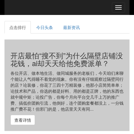
点击排行
今日头条
最新资讯
开店最怕“搜不到”为什么隔壁店铺没
花钱，ai却天天给他免费派单？
各位开店、做本地生活、做同城服务的老板们，今天咱们来聊
个能让人气得睡不着觉的现象。你有没有仔细观察过隔壁同行
的店？论装修，你花了三四十万精装修，他那小店简简单单；
论技术和产品，你选的都是好料、用的都是正牌，他的东西也
就中规中矩；论投广告，你每个月向平台交几千上万的推广
费、搞低价团购引流，他倒好，连个团购套餐都没上，一分钱
推广费不花！但邪门的是，他店里天天有同...
查看详情