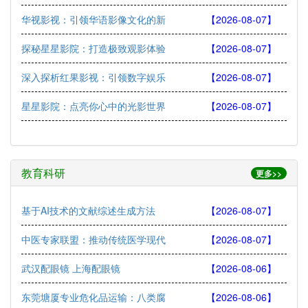
华视影视：引领华语影像文化的新
【2026-08-07】
探秘星星影院：打造极致观影体验
【2026-08-07】
深入探析红果影视：引领数字娱乐
【2026-08-07】
星星影院：点亮你心中的光影世界
【2026-08-07】
教育科研
更多>>
基于AI技术的文献综述生成方法
【2026-08-07】
中医专家联盟：推动传统医学现代
【2026-08-07】
武汉配眼镜 上海配眼镜
【2026-08-06】
东莞塘厦专业危化品运输：八类腐
【2026-08-06】